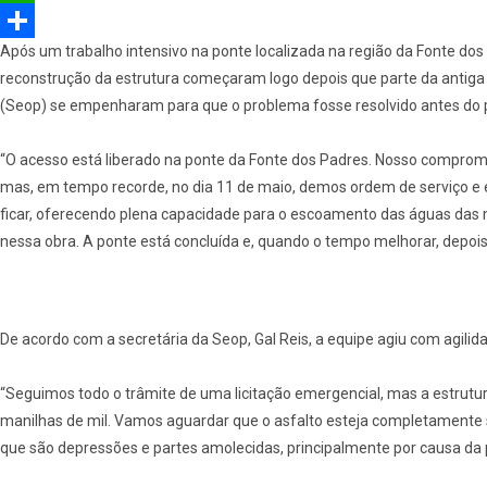
e
e
W
Após um trabalho intensivo na ponte localizada na região da Fonte dos Pa
b
l
h
S
reconstrução da estrutura começaram logo depois que parte da antiga p
o
e
a
h
(Seop) se empenharam para que o problema fosse resolvido antes do pe
o
g
t
a
k
r
s
r
“O acesso está liberado na ponte da Fonte dos Padres. Nosso compromi
mas, em tempo recorde, no dia 11 de maio, demos ordem de serviço e 
a
A
e
ficar, oferecendo plena capacidade para o escoamento das águas das
m
p
nessa obra. A ponte está concluída e, quando o tempo melhorar, depo
p
De acordo com a secretária da Seop, Gal Reis, a equipe agiu com agilida
“Seguimos todo o trâmite de uma licitação emergencial, mas a estrut
manilhas de mil. Vamos aguardar que o asfalto esteja completamente s
que são depressões e partes amolecidas, principalmente por causa da p