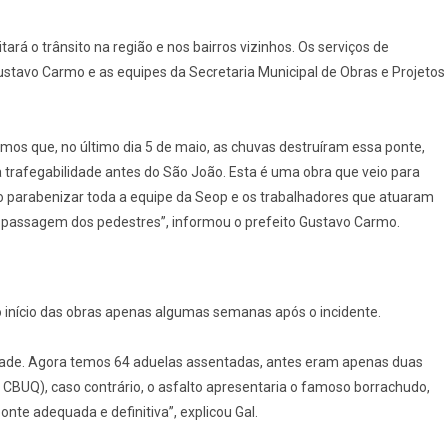
ará o trânsito na região e nos bairros vizinhos. Os serviços de
Gustavo Carmo e as equipes da Secretaria Municipal de Obras e Projetos
os que, no último dia 5 de maio, as chuvas destruíram essa ponte,
trafegabilidade antes do São João. Esta é uma obra que veio para
 parabenizar toda a equipe da Seop e os trabalhadores que atuaram
a passagem dos pedestres”, informou o prefeito Gustavo Carmo.
o o início das obras apenas algumas semanas após o incidente.
lidade. Agora temos 64 aduelas assentadas, antes eram apenas duas
CBUQ), caso contrário, o asfalto apresentaria o famoso borrachudo,
nte adequada e definitiva”, explicou Gal.