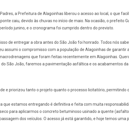
dres, a Prefeitura de Alagoinhas liberou o acesso ao local, o que facilit
onte caiu, devido às chuvas no início de maio. Na ocasião, o prefeito 
ríodo junino, e o cronograma foi cumprido dentro do previsto.
sso de entregar a obra antes do São João foi honrado. Todos nós sabem
eu assumi o compromisso com a população de Alagoinhas de garantir a 
 macrodrenagens que foram feitas recentemente em Alagoinhas. Quero
is do São João, faremos a pavimentação asfáltica e os acabamentos d
de e priorizou tanto o projeto quanto o processo licitatório, permitind
ura que estamos entregando é definitiva e feita com muita responsabi
eco para aplicarmos o concreto betuminoso usinado a quente (asfalto 
assagem dos veículos. O acesso já está garantido, e hoje temos uma po