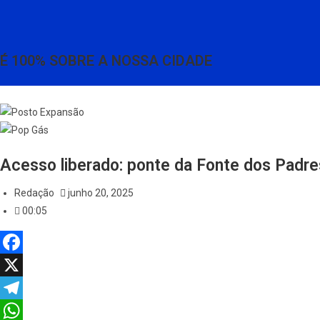
É 100% SOBRE A NOSSA CIDADE
Acesso liberado: ponte da Fonte dos Padre
Redação
junho 20, 2025
00:05
F
a
X
c
T