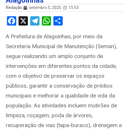
Alagoinhas
Redação
setembro 5, 2025
15:53
F
X
T
W
S
a
el
h
h
A Prefeitura de Alagoinhas, por meio da
ce
e
at
ar
Secretaria Municipal de Manutenção (Seman),
b
gr
s
e
o
a
A
segue realizando um amplo conjunto de
o
m
p
intervenções em diferentes pontos da cidade,
k
p
com o objetivo de preservar os espaços
públicos, garantir a conservação de prédios
municipais e melhorar a qualidade de vida da
população. As atividades incluem mutirões de
limpeza, roçagem, poda de árvores,
recuperação de vias (tapa-buraco), drenagem e