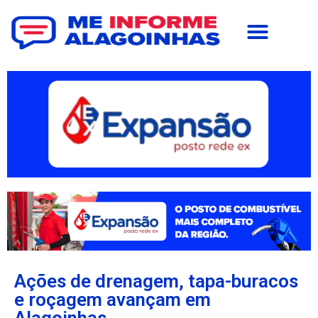
Ações de drenagem, tapa-buracos
e roçagem avançam em