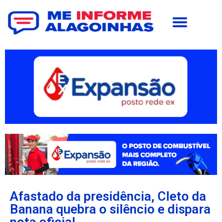
Afastado da presidência, Cleto da
Banana quebra o silêncio e dispara