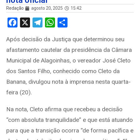
nota oficial
Redação
agosto 20, 2025
15:42
F
X
T
W
S
a
el
h
h
Após decisão da Justiça que determinou seu
ce
e
at
ar
afastamento cautelar da presidência da Câmara
b
gr
s
e
o
a
A
Municipal de Alagoinhas, o vereador José Cleto
o
m
p
dos Santos Filho, conhecido como Cleto da
k
p
Banana, divulgou nota à imprensa nesta quarta-
feira (20).
Na nota, Cleto afirma que recebeu a decisão
“com absoluta tranquilidade” e que está atuando
para que a transição ocorra “de forma pacífica e