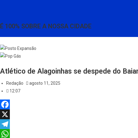
É 100% SOBRE A NOSSA CIDADE
Atlético de Alagoinhas se despede do Baia
Redação
agosto 11, 2025
12:07
F
a
X
c
T