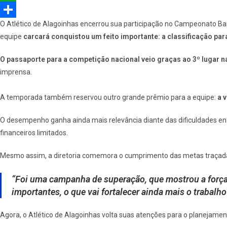
e
e
W
O Atlético de Alagoinhas encerrou sua participação no Campeonato Baian
b
l
h
S
equipe
carcará conquistou um feito importante: a classificação par
o
e
a
h
o
g
t
a
O passaporte para a competição nacional veio graças ao 3º lugar 
imprensa.
k
r
s
r
a
A
e
A temporada também reservou outro grande prêmio para a equipe:
a 
m
p
O desempenho ganha ainda mais relevância diante das dificuldades enfr
p
financeiros limitados.
Mesmo assim, a diretoria comemora o cumprimento das metas traçadas 
“Foi uma campanha de superação, que mostrou a forç
importantes, o que vai fortalecer ainda mais o trabalh
Agora, o Atlético de Alagoinhas volta suas atenções para o planejament