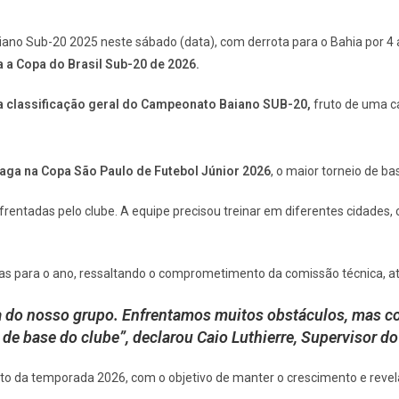
o Sub-20 2025 neste sábado (data), com derrota para o Bahia por 4 a 0,
a a Copa do Brasil Sub-20 de 2026.
na classificação geral do Campeonato Baiano SUB-20,
fruto de uma c
vaga na Copa São Paulo de Futebol Júnior 2026
, o maior torneio de ba
entadas pelo clube. A equipe precisou treinar em diferentes cidades, c
para o ano, ressaltando o comprometimento da comissão técnica, atle
a do nosso grupo. Enfrentamos muitos obstáculos, mas c
o de base do clube”
, declarou Caio Luthierre, Supervisor do
o da temporada 2026, com o objetivo de manter o crescimento e revelar 