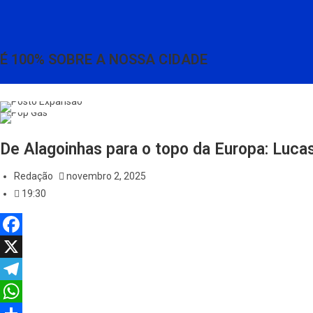
É 100% SOBRE A NOSSA CIDADE
De Alagoinhas para o topo da Europa: Lucas
Redação
novembro 2, 2025
19:30
F
a
X
c
T