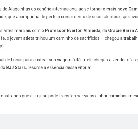
de Alagoinhas ao cenário internacional ao se tornar o
mais novo Cam
de, que acompanha de perto o crescimento de seus talentos esportivo
nas artes marciais com o
Professor Everton Almeida
, da
Gracie Barra 
fé, o jovem atleta trilhou um caminho de sacrifícios — chegou a traba
).
 de Lucas para custear sua viagem à Itália: ele chegou a vender rifas 
 do
BJJ Stars
, resume a essência dessa vitória:
, mostrando que o jiu-jitsu pode transformar vidas e abrir caminhos me