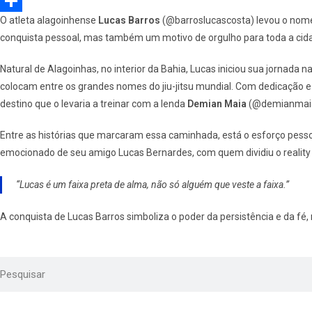
e
e
W
O atleta alagoinhense
Lucas Barros
(@barroslucascosta) levou o nome 
b
l
h
S
conquista pessoal, mas também um motivo de orgulho para toda a cida
o
e
a
h
o
g
t
a
Natural de Alagoinhas, no interior da Bahia, Lucas iniciou sua jornada 
colocam entre os grandes nomes do jiu-jitsu mundial. Com dedicação e 
k
r
s
r
destino que o levaria a treinar com a lenda
Demian Maia
(@demianmaia
a
A
e
m
p
Entre as histórias que marcaram essa caminhada, está o esforço pessoal
emocionado de seu amigo Lucas Bernardes, com quem dividiu o reality
p
“Lucas é um faixa preta de alma, não só alguém que veste a faixa.”
A conquista de Lucas Barros simboliza o poder da persistência e da fé