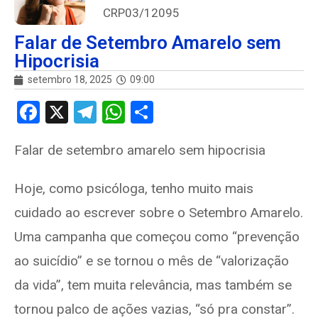
CRP03/12095
Falar de Setembro Amarelo sem
Hipocrisia
setembro 18, 2025
09:00
F
X
T
W
S
a
el
h
h
Falar de setembro amarelo sem hipocrisia
ce
e
at
ar
b
gr
s
e
Hoje, como psicóloga, tenho muito mais
o
a
A
cuidado ao escrever sobre o Setembro Amarelo.
o
m
p
Uma campanha que começou como “prevenção
k
p
ao suicídio” e se tornou o mês de “valorização
da vida”, tem muita relevância, mas também se
tornou palco de ações vazias, “só pra constar”.