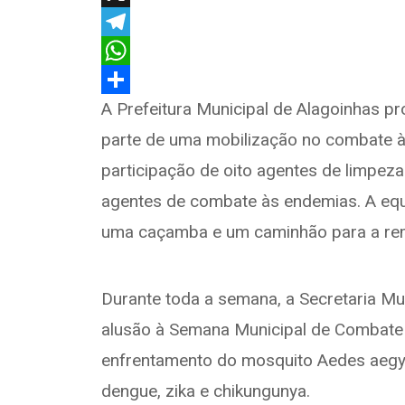
a
X
c
T
e
e
W
b
l
h
S
A Prefeitura Municipal de Alagoinhas pr
o
e
a
h
parte de uma mobilização no combate à
o
g
t
a
participação de oito agentes de limpez
k
r
s
r
agentes de combate às endemias. A equ
a
A
e
uma caçamba e um caminhão para a remo
m
p
p
Durante toda a semana, a Secretaria Mun
alusão à Semana Municipal de Combate 
enfrentamento do mosquito Aedes aegy
dengue, zika e chikungunya.