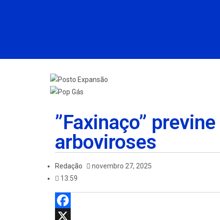
É 100% SOBRE A NOSSA CIDADE
”Faxinaço” previne
arboviroses
Redação
novembro 27, 2025
13:59
F