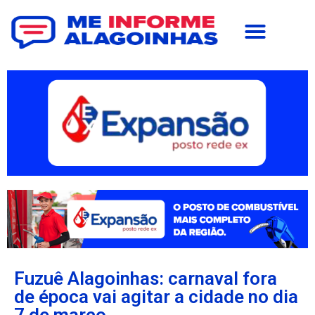
Fuzuê Alagoinhas: carnaval fora
de época vai agitar a cidade no dia