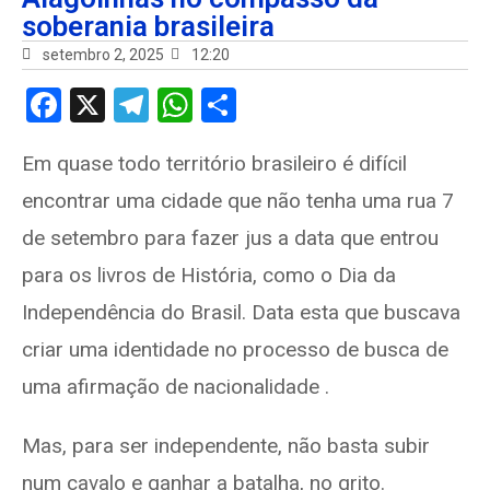
soberania brasileira
setembro 2, 2025
12:20
F
X
T
W
S
a
el
h
h
Em quase todo território brasileiro é difícil
ce
e
at
ar
encontrar uma cidade que não tenha uma rua 7
b
gr
s
e
o
a
A
de setembro para fazer jus a data que entrou
o
m
p
para os livros de História, como o Dia da
k
p
Independência do Brasil. Data esta que buscava
criar uma identidade no processo de busca de
uma afirmação de nacionalidade .
Mas, para ser independente, não basta subir
num cavalo e ganhar a batalha, no grito.