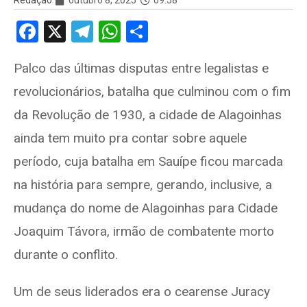
Redação
outubro 8, 2025
09:58
F
X
T
W
S
a
el
h
h
Palco das últimas disputas entre legalistas e
ce
e
at
ar
revolucionários, batalha que culminou com o fim
b
gr
s
e
o
a
A
da Revolução de 1930, a cidade de Alagoinhas
o
m
p
ainda tem muito pra contar sobre aquele
k
p
período, cuja batalha em Sauípe ficou marcada
na história para sempre, gerando, inclusive, a
mudança do nome de Alagoinhas para Cidade
Joaquim Távora, irmão de combatente morto
durante o conflito.
Um de seus liderados era o cearense Juracy