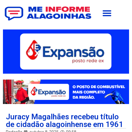
Juracy Magalhães recebeu título
de cidadão alagoinhense em 1961