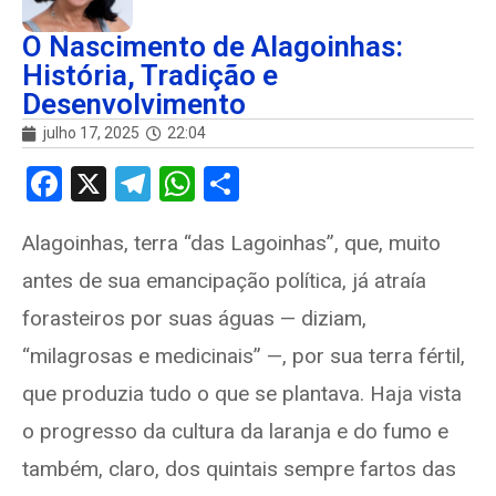
O Nascimento de Alagoinhas:
História, Tradição e
Desenvolvimento
julho 17, 2025
22:04
F
X
T
W
S
a
el
h
h
Alagoinhas, terra “das Lagoinhas”, que, muito
ce
e
at
ar
antes de sua emancipação política, já atraía
b
gr
s
e
o
a
A
forasteiros por suas águas — diziam,
o
m
p
“milagrosas e medicinais” —, por sua terra fértil,
k
p
que produzia tudo o que se plantava. Haja vista
o progresso da cultura da laranja e do fumo e
também, claro, dos quintais sempre fartos das