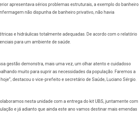
erior apresentava sérios problemas estruturais, a exemplo do banheiro
 enfermagem não dispunha de banheiro privativo, não havia
tricas e hidráulicas totalmente adequadas. De acordo com o relatório
senciais para um ambiente de saúde.
nossa gestão demonstra, mais uma vez, um olhar atento e cuidadoso
abalhando muito para suprir as necessidades da população. Faremos a
e”, destacou o vice-prefeito e secretário de Saúde, Luciano Sérgio.
“Colaboramos nesta unidade com a entrega do kit UBS, juntamente com
opulação e já adianto que ainda este ano vamos destinar mais emendas