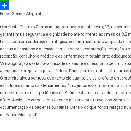
e
e
W
Fotos: Secom Alagoinhas
b
l
h
S
o
e
a
h
O prefeito Gustavo Carmo inaugurou, nesta quinta-feira, 12, a nova ins
o
g
t
a
garante mais segurança e dignidade no atendimento aos mais de 3,2 mil 
Localizada em endereço estratégico, com infraestrutura ampliada e e
k
r
s
r
acesso a consultas e serviços como limpeza, restauração, extração si
a
A
e
recepção, consultório médico e de enfermagem totalmente adequados, 
m
p
“A inauguração desta nova unidade de saúde é o resultado de um traba
adequada e preparada para o futuro. Daqui para a frente, entregamos 
p
O prefeito ainda pontuou que tanto ele quanto o vice-prefeito e secre
estruturais quanto os atendimentos. “Iniciamos esse movimento no a
infraestrutura e o corpo técnico da Saúde estejam operando em total 
afeto. Assim, do cargo comissionado ao servidor efetivo, nós vamos co
documentação de paciente ou falhas. Dentro do que for da relação hu
na Saúde Municipal”.