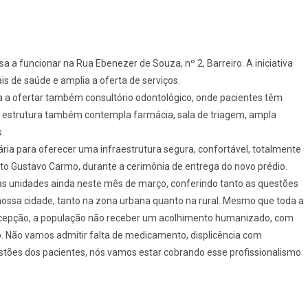
 a funcionar na Rua Ebenezer de Souza, nº 2, Barreiro. A iniciativa
s de saúde e amplia a oferta de serviços.
 a ofertar também consultório odontológico, onde pacientes têm
va estrutura também contempla farmácia, sala de triagem, ampla
.
ria para oferecer uma infraestrutura segura, confortável, totalmente
ito Gustavo Carmo, durante a cerimônia de entrega do novo prédio.
s às unidades ainda neste mês de março, conferindo tanto as questões
ossa cidade, tanto na zona urbana quanto na rural. Mesmo que toda a
a recepção, a população não receber um acolhimento humanizado, com
o. Não vamos admitir falta de medicamento, displicência com
tões dos pacientes, nós vamos estar cobrando esse profissionalismo