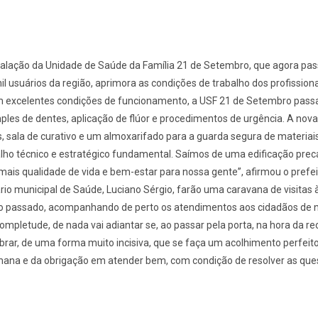
talação da Unidade de Saúde da Família 21 de Setembro, que agora passa
usuários da região, aprimora as condições de trabalho dos profissionai
m excelentes condições de funcionamento, a USF 21 de Setembro passa
mples de dentes, aplicação de flúor e procedimentos de urgência. A no
sala de curativo e um almoxarifado para a guarda segura de materiais
lho técnico e estratégico fundamental. Saímos de uma edificação precá
mais qualidade de vida e bem-estar para nossa gente”, afirmou o prefe
tário municipal de Saúde, Luciano Sérgio, farão uma caravana de visita
no passado, acompanhando de perto os atendimentos aos cidadãos de n
completude, de nada vai adiantar se, ao passar pela porta, na hora d
brar, de uma forma muito incisiva, que se faça um acolhimento perfeit
mana e da obrigação em atender bem, com condição de resolver as ques