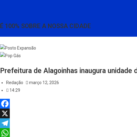
É 100% SOBRE A NOSSA CIDADE
Prefeitura de Alagoinhas inaugura unidade d
Redação
março 12, 2026
14:29
F
a
X
c
T