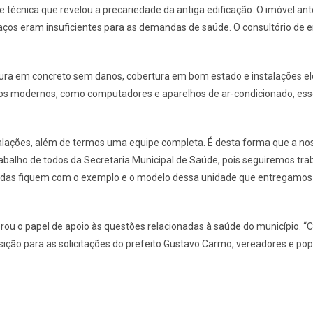
 técnica que revelou a precariedade da antiga edificação. O imóvel ant
spaços eram insuficientes para as demandas de saúde. O consultório de
tura em concreto sem danos, cobertura em bom estado e instalações elé
entos modernos, como computadores e aparelhos de ar-condicionado, es
instalações, além de termos uma equipe completa. É desta forma que a 
rabalho de todos da Secretaria Municipal de Saúde, pois seguiremos tr
das fiquem com o exemplo e o modelo dessa unidade que entregamos hoj
ou o papel de apoio às questões relacionadas à saúde do município. 
sição para as solicitações do prefeito Gustavo Carmo, vereadores e p