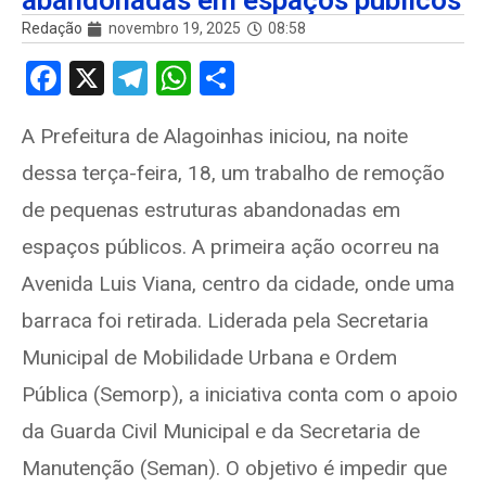
abandonadas em espaços públicos
Redação
novembro 19, 2025
08:58
F
X
T
W
S
a
el
h
h
A Prefeitura de Alagoinhas iniciou, na noite
ce
e
at
ar
dessa terça-feira, 18, um trabalho de remoção
b
gr
s
e
o
a
A
de pequenas estruturas abandonadas em
o
m
p
espaços públicos. A primeira ação ocorreu na
k
p
Avenida Luis Viana, centro da cidade, onde uma
barraca foi retirada. Liderada pela Secretaria
Municipal de Mobilidade Urbana e Ordem
Pública (Semorp), a iniciativa conta com o apoio
da Guarda Civil Municipal e da Secretaria de
Manutenção (Seman). O objetivo é impedir que