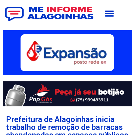
Prefeitura de Alagoinhas inicia
trabalho de remoção de barracas