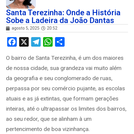
Santa Terezinha: Onde a História
Sobe a Ladeira da João Dantas
agosto 5, 2025
20:52
F
X
T
W
S
a
el
h
h
O bairro de Santa Terezinha, é um dos maiores
ce
e
at
ar
de nossa cidade, sua grandeza vai muito além
b
gr
s
e
o
a
A
da geografia e seu conglomerado de ruas,
o
m
p
perpassa por seu comércio pujante, as escolas
k
p
atuais e as já extintas, que formam gerações
inteiras, até o ultrapassar os limites dos bairros,
ao seu redor, que se alinham à um
pertencimento de boa vizinhança.