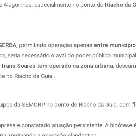
e Alagoinhas, especialmente no ponto do
Riacho da G
GERBA
, permitindo operação apenas
entre município
o, seria necessário o aval do poder público municipal
 Trans Soares tem operado na zona urbana
, descum
e no Riacho da Guia .
ipes da SEMORP no ponto de Riacho da Guia, com flag
empresa e constatado atuação persistente. A hipótes
ria, motivando a operação clandestina