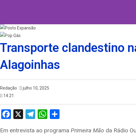
Transporte clandestino 
Alagoinhas
Redação
julho 10, 2025
14:21
F
X
T
W
S
a
el
h
h
Em entrevista ao programa
Primeira Mão
da Rádio Ou
ce
e
at
ar