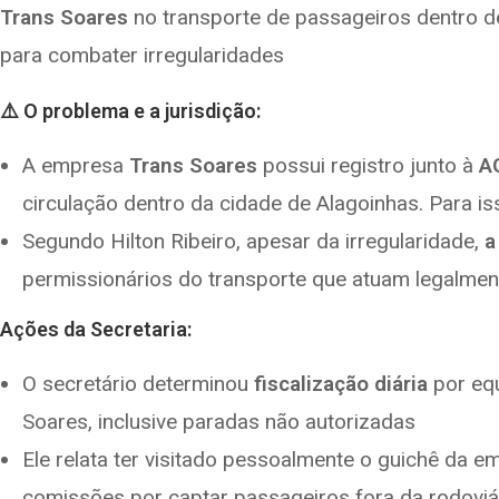
Trans Soares
no transporte de passageiros dentro d
b
gr
s
e
o
a
A
para combater irregularidades
o
m
p
⚠️ O problema e a jurisdição:
k
p
A empresa
Trans Soares
possui registro junto à
A
circulação dentro da cidade de Alagoinhas. Para iss
Segundo Hilton Ribeiro, apesar da irregularidade,
a
permissionários do transporte que atuam legalment
Ações da Secretaria:
O secretário determinou
fiscalização diária
por equ
Soares, inclusive paradas não autorizadas
Ele relata ter visitado pessoalmente o guichê da 
comissões por captar passageiros fora da rodoviá