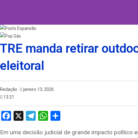
TRE manda retirar outdo
eleitoral
Redação
janeiro 13, 2026
13:21
F
X
T
W
S
a
el
h
h
Em uma decisão judicial de grande impacto político e
ce
e
at
ar