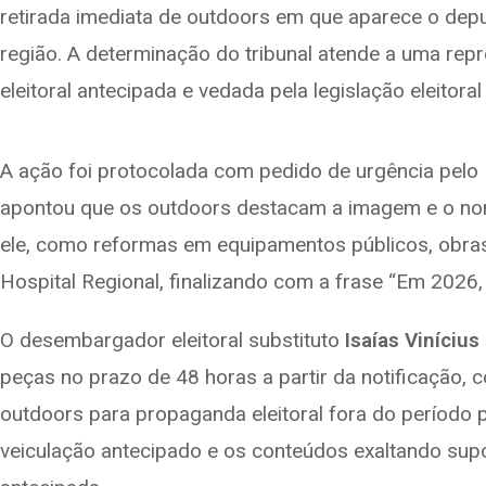
retirada imediata de outdoors em que aparece o dep
b
gr
s
e
o
a
A
região. A determinação do tribunal atende a uma re
o
m
p
eleitoral antecipada e vedada pela legislação eleitoral
k
p
A ação foi protocolada com pedido de urgência pelo P
apontou que os outdoors destacam a imagem e o no
ele, como reformas em equipamentos públicos, obras
Hospital Regional, finalizando com a frase “Em 2026, 
O desembargador eleitoral substituto
Isaías Viníciu
peças no prazo de 48 horas a partir da notificação, c
outdoors para propaganda eleitoral fora do período p
veiculação antecipado e os conteúdos exaltando supo