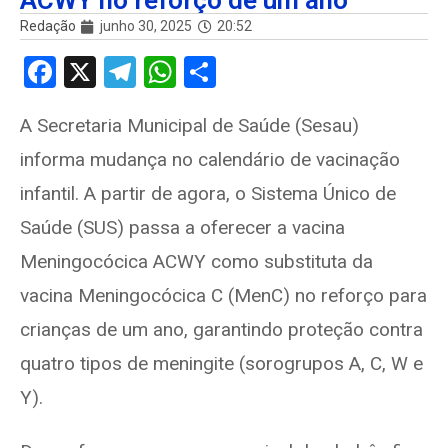
ACWY no reforço de um ano
Redação
junho 30, 2025
20:52
F
X
T
W
S
a
el
h
h
A Secretaria Municipal de Saúde (Sesau)
ce
e
at
ar
informa mudança no calendário de vacinação
b
gr
s
e
o
a
A
infantil. A partir de agora, o Sistema Único de
o
m
p
Saúde (SUS) passa a oferecer a vacina
k
p
Meningocócica ACWY como substituta da
vacina Meningocócica C (MenC) no reforço para
crianças de um ano, garantindo proteção contra
quatro tipos de meningite (sorogrupos A, C, W e
Y).