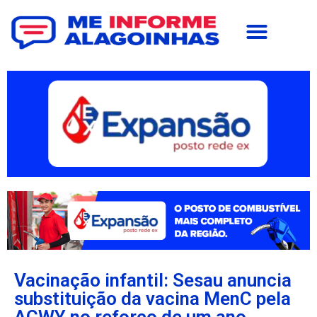
Vacinação infantil: Sesau anuncia
substituição da vacina MenC pela