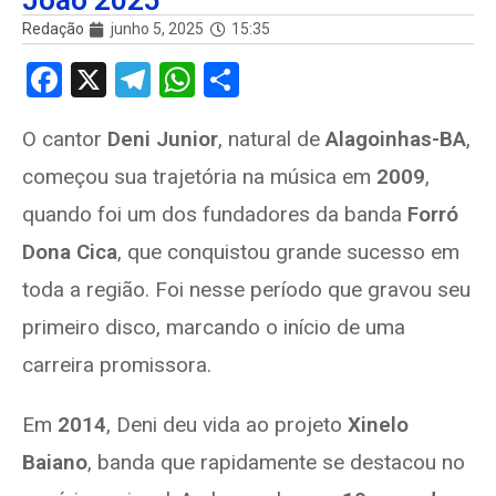
João 2025
Redação
junho 5, 2025
15:35
F
X
T
W
S
a
el
h
h
O cantor
Deni Junior
, natural de
Alagoinhas-BA
,
ce
e
at
ar
começou sua trajetória na música em
2009
,
b
gr
s
e
o
a
A
quando foi um dos fundadores da banda
Forró
o
m
p
Dona Cica
, que conquistou grande sucesso em
k
p
toda a região. Foi nesse período que gravou seu
primeiro disco, marcando o início de uma
carreira promissora.
Em
2014
, Deni deu vida ao projeto
Xinelo
Baiano
, banda que rapidamente se destacou no