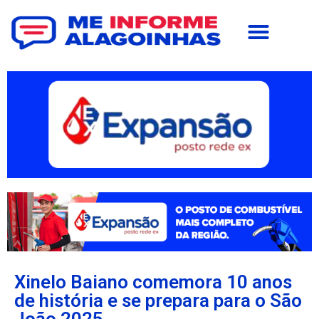
Xinelo Baiano comemora 10 anos
de história e se prepara para o São