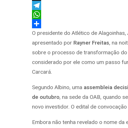
a
X
c
T
e
e
W
b
l
h
S
O presidente do Atlético de Alagoinhas,
o
e
a
h
apresentado por
Rayner Freitas
, na no
o
g
t
a
sobre o processo de transformação do
k
r
s
r
considerado por ele como um passo fun
a
A
e
Carcará.
m
p
Segundo Albino, uma
assembleia decis
p
de outubro
, na sede da OAB, quando s
novo investidor. O edital de convocação
Embora não tenha revelado o nome da e