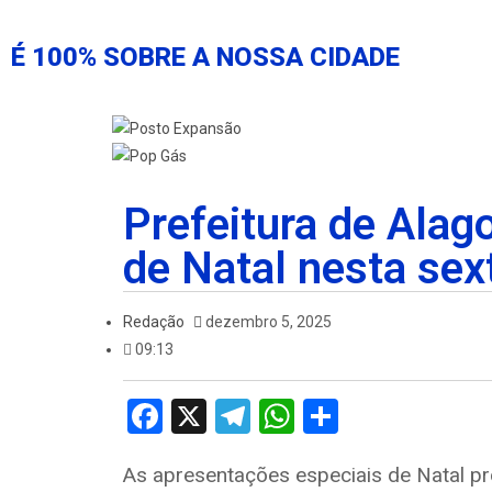
É 100% SOBRE A NOSSA CIDADE
Prefeitura de Alag
de Natal nesta sex
Redação
dezembro 5, 2025
09:13
F
X
T
W
S
a
el
h
h
As apresentações especiais de Natal pr
ce
e
at
ar