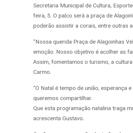
Secretaria Municipal de Cultura, Espor
b
gr
s
e
o
a
A
feira, 5. O palco será a praça de Alagoi
o
m
p
poderão assistir a corais, entre outras 
k
p
“Nossa querida Praça de Alagoinhas Ve
emoção. Nosso objetivo é acolher as fa
Assim, fomentamos o turismo, a cultura 
Carmo.
“O Natal é tempo de união, esperança e
queremos compartilhar.
Que esta programação natalina traga mu
acrescenta Gustavo.