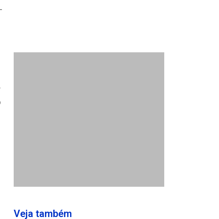
-
.
o
Veja também