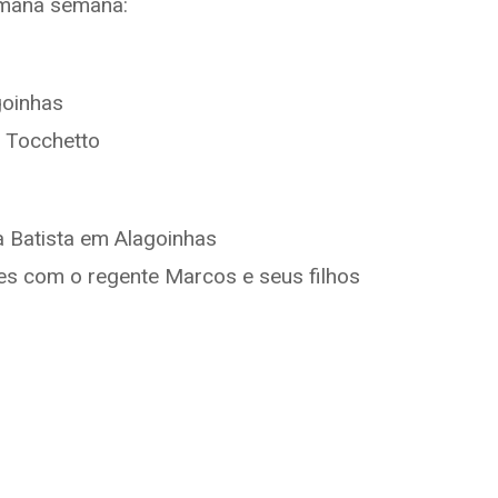
emana semana:
goinhas
 Tocchetto
a Batista em Alagoinhas
es com o regente Marcos e seus filhos