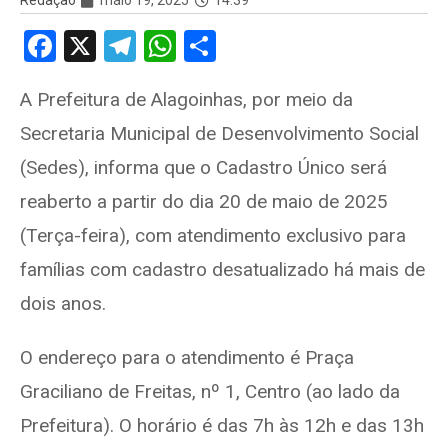
Redação
maio 19, 2025
14:39
F
X
T
W
S
a
el
h
h
A Prefeitura de Alagoinhas, por meio da
ce
e
at
ar
Secretaria Municipal de Desenvolvimento Social
b
gr
s
e
o
a
A
(Sedes), informa que o Cadastro Único será
o
m
p
reaberto a partir do dia 20 de maio de 2025
k
p
(Terça-feira), com atendimento exclusivo para
famílias com cadastro desatualizado há mais de
dois anos.
O endereço para o atendimento é Praça
Graciliano de Freitas, nº 1, Centro (ao lado da
Prefeitura). O horário é das 7h às 12h e das 13h