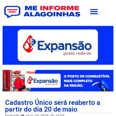
Cadastro Único será reaberto a
partir do dia 20 de maio