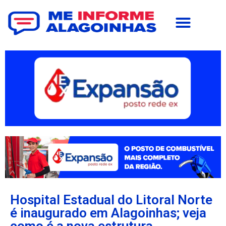
Hospital Estadual do Litoral Norte
é inaugurado em Alagoinhas; veja