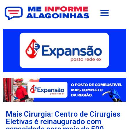
Mais Cirurgia: Centro de Cirurgias
Eletivas é reinaugurado com