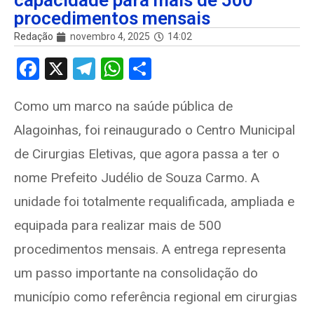
capacidade para mais de 500
procedimentos mensais
Redação
novembro 4, 2025
14:02
F
X
T
W
S
a
el
h
h
Como um marco na saúde pública de
ce
e
at
ar
Alagoinhas, foi reinaugurado o Centro Municipal
b
gr
s
e
o
a
A
de Cirurgias Eletivas, que agora passa a ter o
o
m
p
nome Prefeito Judélio de Souza Carmo. A
k
p
unidade foi totalmente requalificada, ampliada e
equipada para realizar mais de 500
procedimentos mensais. A entrega representa
um passo importante na consolidação do
município como referência regional em cirurgias