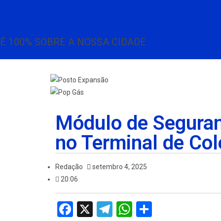
É 100% SOBRE A NOSSA CIDADE
Módulo de Seguran
no Terminal de Col
Redação
setembro 4, 2025
20:06
F
X
T
W
S