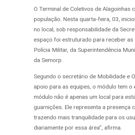
a
el
h
h
O Terminal de Coletivos de Alagoinhas
ce
e
at
ar
população. Nesta quarta-feira, 03, ini
b
gr
s
e
o
a
A
no local, sob responsabilidade da Secr
o
m
p
espaço foi estruturado para receber as 
k
p
Polícia Militar, da Superintendência Mun
da Semorp.
Segundo o secretário de Mobilidade e O
apoio para as equipes, o módulo tem o 
módulo não é apenas um local para est
guarnições. Ele representa a presença 
trazendo mais tranquilidade para os usu
diariamente por essa área”, afirma.