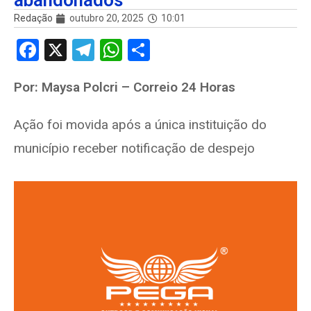
abandonados
Redação
outubro 20, 2025
10:01
F
X
T
W
S
a
el
h
h
Por: Maysa Polcri – Correio 24 Horas
ce
e
at
ar
b
gr
s
e
Ação foi movida após a única instituição do
o
a
A
município receber notificação de despejo
o
m
p
k
p