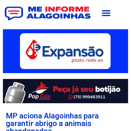
MP aciona Alagoinhas para
garantir abrigo a animais