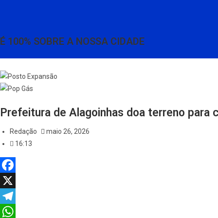
É 100% SOBRE A NOSSA CIDADE
Prefeitura de Alagoinhas doa terreno para 
Redação
maio 26, 2026
16:13
F
a
X
c
T