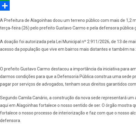
e
e
W
b
l
h
S
A Prefeitura de Alagoinhas doou um terreno público com mais de 1,2 m
o
e
a
h
terça‐feira (26) pelo prefeito Gustavo Carmo e pela defensora pública 
o
g
t
a
A doação foi autorizada pela Lei Municipal nº 2.911/2026, de 13 de maio 
k
r
s
r
acesso da população que vive em bairros mais distantes e também na z
a
A
e
m
p
O prefeito Gustavo Carmo destacou a importância da iniciativa para am
p
darmos condições para que a Defensoria Pública construa uma sede p
pagar por serviços de advogados, tenham seus direitos garantidos com
Segundo Camila Canário, a construção da nova sede representará um av
aqui em Alagoinhas fortalece o nosso sentido de ser. O órgão mostra 
fortalece o nosso processo de interiorização e faz com que o nosso al
defensora.