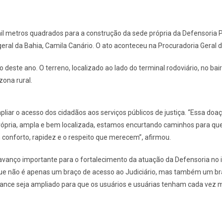
il metros quadrados para a construção da sede própria da Defensoria P
geral da Bahia, Camila Canário. O ato aconteceu na Procuradoria Geral 
deste ano. O terreno, localizado ao lado do terminal rodoviário, no bair
ona rural.
pliar o acesso dos cidadãos aos serviços públicos de justiça. “Essa do
rópria, ampla e bem localizada, estamos encurtando caminhos para qu
 conforto, rapidez e o respeito que merecem”, afirmou.
anço importante para o fortalecimento da atuação da Defensoria no in
que não é apenas um braço de acesso ao Judiciário, mas também um bra
cance seja ampliado para que os usuários e usuárias tenham cada vez m