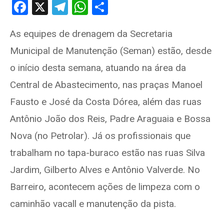
F
X
T
W
S
a
el
h
h
As equipes de drenagem da Secretaria
ce
e
at
ar
Municipal de Manutenção (Seman) estão, desde
b
gr
s
e
o
a
A
o início desta semana, atuando na área da
o
m
p
Central de Abastecimento, nas praças Manoel
k
p
Fausto e José da Costa Dórea, além das ruas
Antônio João dos Reis, Padre Araguaia e Bossa
Nova (no Petrolar). Já os profissionais que
trabalham no tapa-buraco estão nas ruas Silva
Jardim, Gilberto Alves e Antônio Valverde. No
Barreiro, acontecem ações de limpeza com o
caminhão vacall e manutenção da pista.