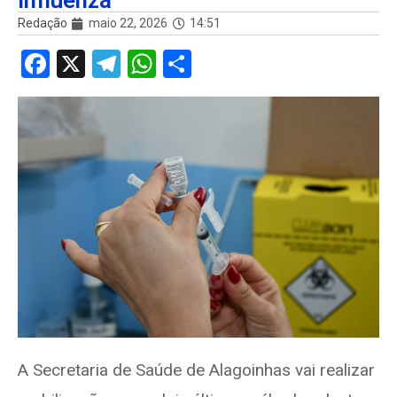
Influenza
Redação
maio 22, 2026
14:51
F
X
T
W
S
a
el
h
h
ce
e
at
ar
b
gr
s
e
o
a
A
o
m
p
k
p
A Secretaria de Saúde de Alagoinhas vai realizar