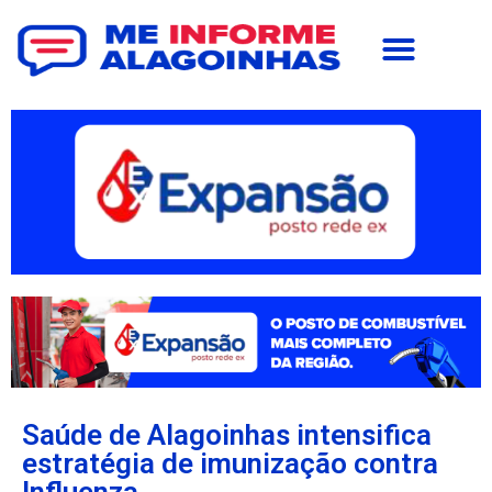
Saúde de Alagoinhas intensifica
estratégia de imunização contra